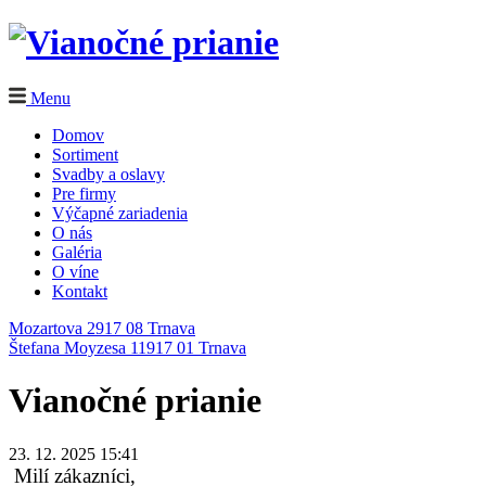
Menu
Domov
Sortiment
Svadby a oslavy
Pre firmy
Výčapné zariadenia
O nás
Galéria
O víne
Kontakt
Mozartova 2
917 08 Trnava
Štefana Moyzesa 11
917 01 Trnava
Vianočné prianie
23. 12. 2025 15:41
Milí zákazníci,