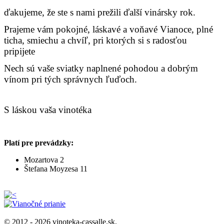
ďakujeme, že ste s nami prežili ďalší vinársky rok.
Prajeme vám pokojné, láskavé a voňavé Vianoce,
plné
ticha, smiechu a chvíľ,
pri ktorých si s radosťou
pripijete
Nech sú vaše sviatky naplnené pohodou
a dobrým
vínom pri tých správnych ľuďoch.
S láskou
vaša vinotéka
Platí pre prevádzky:
Mozartova 2
Štefana Moyzesa 11
© 2012 - 2026 vinoteka-cassalle.sk,