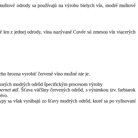
 muštové odrody sa používajú na výrobu bielych vín, modré muštové
né len z jednej odrody, vína nazývané Cuvée sú zmesou vín viacerých
eleho hrozna vyrobiť červené víno možné nie je.
iektorých modrých odrôd špecifickým procesom výroby
bernet
atď. Šťava väčšiny červených odrôd, s výnimkou tzv. farbiarok
bivo.
ypy sa však vyrábajú zo šťavy modrých odrôd, ktoré sa po vylisovaní