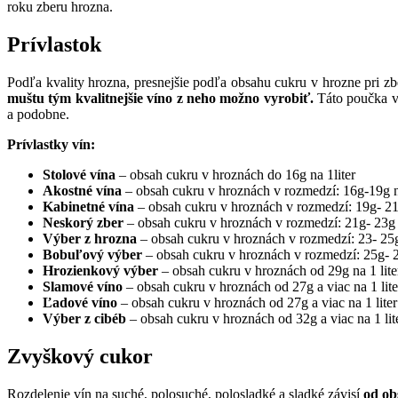
roku zberu hrozna.
Prívlastok
Podľa kvality hrozna, presnejšie podľa obsahu cukru v hrozne pri zb
muštu tým kvalitnejšie víno z neho možno vyrobiť.
Táto poučka vš
a podobne.
Prívlastky vín:
Stolové vína
– obsah cukru v hroznách do 16g na 1liter
Akostné vína
– obsah cukru v hroznách v rozmedzí: 16g-19g na
Kabinetné vína
– obsah cukru v hroznách v rozmedzí: 19g- 21g
Neskorý zber
– obsah cukru v hroznách v rozmedzí: 21g- 23g n
Výber z hrozna
– obsah cukru v hroznách v rozmedzí: 23- 25g 
Bobuľový výber
– obsah cukru v hroznách v rozmedzí: 25g- 29
Hrozienkový výber
– obsah cukru v hroznách od 29g na 1 lite
Slamové víno
– obsah cukru v hroznách od 27g a viac na 1 lite
Ľadové víno
– obsah cukru v hroznách od 27g a viac na 1 liter
Výber z cibéb
– obsah cukru v hroznách od 32g a viac na 1 lit
Zvyškový cukor
Rozdelenie vín na suché, polosuché, polosladké a sladké závisí
od ob