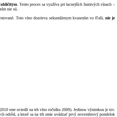
 uhličitým
. Tento proces sa využíva pri lacnejších šumivých vínach –
ním nie sú.
estované. Toto víno dozrieva sekundárnym kvasením vo fľaši,
nie je
 2010 sme uviedli na trh víno ročníku 2009). Jedinou výnimkou je tzv.
ých odrôd, a ktoré sa na trh smie uvádzať prvý novembrový pondelok