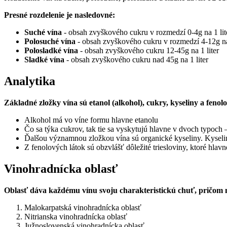
Presné rozdelenie je nasledovné:
Suché vína
- obsah zvyškového cukru v rozmedzí 0-4g na 1 lit
Polosuché vína
- obsah zvyškového cukru v rozmedzí 4-12g na 
Polosladké vína
- obsah zvyškového cukru 12-45g na 1 liter
Sladké vína
- obsah zvyškového cukru nad 45g na 1 liter
Analytika
Základné zložky vína sú etanol (alkohol), cukry, kyseliny a feno
Alkohol má vo víne formu hlavne etanolu
Čo sa týka cukrov, tak tie sa vyskytujú hlavne v dvoch typoch
Ďalšou významnou zložkou vína sú organické kyseliny. Kyseliny
Z fenolových látok sú obzvlášť dôležité triesloviny, ktoré hl
Vinohradnícka oblasť
Oblasť dáva každému vínu svoju charakteristickú chuť, pričom 
Malokarpatská vinohradnícka oblasť
Nitrianska vinohradnícka oblasť
Južnoslovenská vinohradnícka oblasť