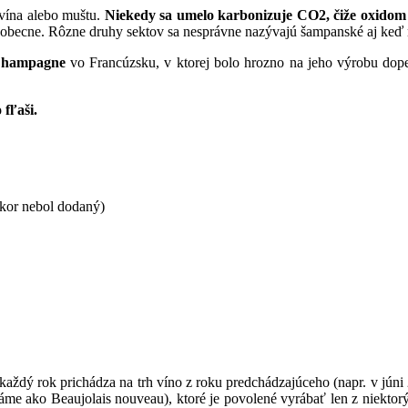
vína alebo muštu.
Niekedy sa umelo karbonizuje CO2, čiže oxidom
šeobecne. Rôzne druhy sektov sa nesprávne nazývajú šampanské aj keď 
 Champagne
vo Francúzsku, v ktorej bolo hrozno na jeho výrobu dop
 fľaši.
ukor nebol dodaný)
každý rok prichádza na trh víno z roku predchádzajúceho (napr. v júni
e ako Beaujolais nouveau), ktoré je povolené vyrábať len z niektor