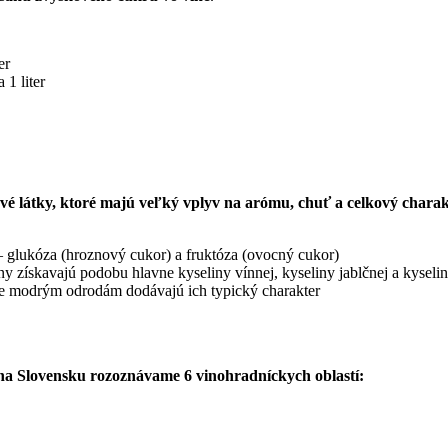
er
1 liter
lové látky, ktoré majú veľký vplyv na arómu, chuť a celkový charak
 – glukóza (hroznový cukor) a fruktóza (ovocný cukor)
 získavajú podobu hlavne kyseliny vínnej, kyseliny jablčnej a kyselin
avne modrým odrodám dodávajú ich typický charakter
na Slovensku rozoznávame 6 vinohradníckych oblastí: