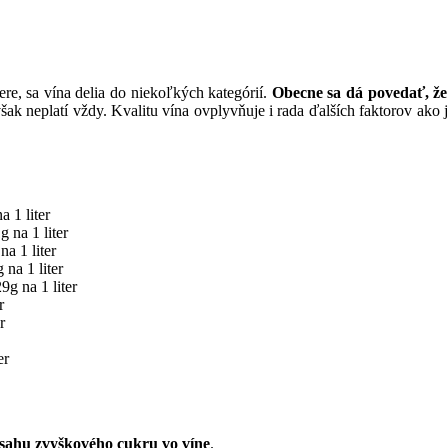
ere, sa vína delia do niekoľkých kategórií.
Obecne sa dá povedať, že
ak neplatí vždy. Kvalitu vína ovplyvňuje i rada ďalších faktorov ako j
 1 liter
 na 1 liter
a 1 liter
na 1 liter
g na 1 liter
r
r
er
sahu zvyškového cukru vo víne
.