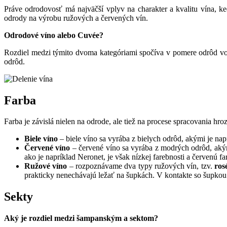
Práve odrodovosť má najväčší vplyv na charakter a kvalitu vína, 
odrody na výrobu ružových a červených vín.
Odrodové víno alebo Cuvée?
Rozdiel medzi týmito dvoma kategóriami spočíva v pomere odrôd vo f
odrôd.
Farba
Farba je závislá nielen na odrode, ale tiež na procese spracovania hro
Biele víno
– biele víno sa vyrába z bielych odrôd, akými je na
Červené víno
– červené víno sa vyrába z modrých odrôd, aký
ako je napríklad Neronet, je však nízkej farebnosti a červenú 
Ružové víno
– rozpoznávame dva typy ružových vín, tzv.
ros
prakticky nenechávajú ležať na šupkách. V kontakte so šupkou 
Sekty
Aký je rozdiel medzi šampanským a sektom?