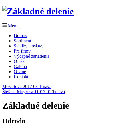
Menu
Domov
Sortiment
Svadby a oslavy
Pre firmy
Výčapné zariadenia
O nás
Galéria
O víne
Kontakt
Mozartova 2
917 08 Trnava
Štefana Moyzesa 11
917 01 Trnava
Základné delenie
Odroda