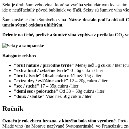
Sekt je druh šumivého vína, ktoré sa vyrába sekundárnym kvasením 
ide o neušľachtilý pôvod bubliniek vo fľaši. Sekty sú šumivé vína v
Šampanské je druh šumivého vína.
Názov dostalo podľa oblasti
umelo sýtené oxidom uhličitým
.
Delenie na tiché, perlivé a šumivé vína vyplýva z pretlaku CO
vo
2
Kategórie sektov:
"brut nature / prírodne tvrdé"
Menej než 3g cukru / liter (c
"extra brut / zvláštne tvrdé"
0 - 6g cukru / liter
"brut / tvrdé"
Obsah cukru nižší než 15g / liter
"extra dry / zvláštne suché"
12 – 20g cukru / liter
"sec / suché"
17 – 35g cukru / liter
"demi sec / polosuché"
Od 33 – 50g cukru / liter
"doux / sladké"
Viac než 50g cukru / liter
Ročník
Označuje rok zberu hrozna, z ktorého bolo víno vyrobené.
Preto 
Mladé víno (na Morave nazývané Svatomartinské, vo Francúzsku znám